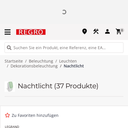
place
construction
person
shopping_cart
0
Startseite
Beleuchtung
Leuchten
Dekorationsbeleuchtung
Nachtlicht
Nachtlicht
(37 Produkte)
Zu Favoriten hinzufügen
LEGRAND