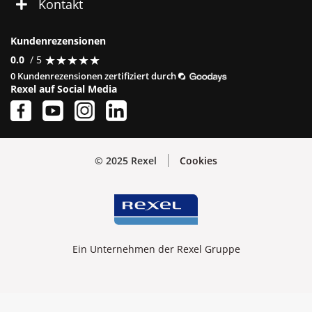
Kontakt
Kundenrezensionen
★
★
★
★
★
★
★
★
★
★
0.0
/ 5
0 Kundenrezensionen zertifiziert durch
Rexel auf Social Media
© 2025 Rexel
Cookies
Ein Unternehmen der Rexel Gruppe