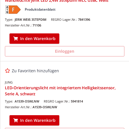
Wandleuchte Jerik LED 2,4W 3stepdim WLC USBC Weiß
Produktdatenblatt
Type:
JERIK WEIß 3STEPDIM
REGRO Lager.Nr.:
7841396
Hersteller-Art.Nr.:
71106
In den Warenkorb
Einloggen
Zu Favoriten hinzufügen
JUNG
LED-Orientierungslicht mit integriertem Helligkeitssensor,
Serie A, schwarz
Type:
A1539-OSWLNW
REGRO Lager.Nr.:
5941814
Hersteller-Art.Nr.:
A1539-OSWLNW
In den Warenkorb